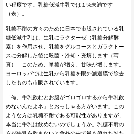
い程度です。乳糖低減牛乳では１%未満です
（表）。
乳糖不耐の方々のために日本で市販されている乳
糖低減牛乳は、生乳にラクターゼ（乳糖分解酵
素）を作用させ、乳糖をグルコースとガラクトー
スに分解した後に殺菌・冷却・充填します（写
真）。このため、単糖が増え、甘味が増します。
ヨーロッパでは生乳から乳糖を限外濾過膜で除去
したものも市販されています。
「俺、牛乳飲むとお腹がゴロゴロするから牛乳飲
めないんだよネ」とおっしゃる方がいます。この
ような方は乳糖不耐である可能性がありますが、
本当に牛乳は飲めないのでしょうか。乳糖不耐の
方が牛乳を飲まないと食品の中で最も優れた乳た