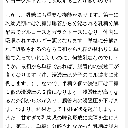
やヨーグルトとして摂取することが多いのです。
しかし、乳糖にも重要な機能があります。第一に
乳幼児期には乳糖は腸管から分泌される乳糖分解
酵素でグルコースとガラクトースになり、体内に
吸収されエネルギー源となります。単糖に分解さ
れて吸収されるのなら最初から乳糖の替わりに単
糖で入っていればいいのに、何故乳糖なのでしょ
うか。最初から単糖であれば、腸管内の浸透圧が
高くなります（注、浸透圧は分子のモル濃度に比
例します。）。なので、単糖２個の浸透圧は二糖
１個の浸透圧の２倍になります。浸透圧が高くな
ると外部から水が入り、腸管内の浸透圧を下げま
す。つまり、結果として下痢症状を起こします。
また、甘すぎて乳幼児の味覚形成に支障を生じま
す。第二に、単糖に分解されなかった乳糖は腸内