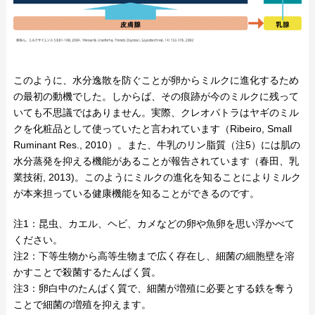
このように、水分逸散を防ぐことが卵からミルクに進化するため
の最初の動機でした。しからば、その痕跡が今のミルクに残って
いても不思議ではありません。実際、クレオパトラはヤギのミル
クを化粧品として使っていたと言われています（Ribeiro, Small
Ruminant Res., 2010）。また、牛乳のリン脂質（注5）には肌の
水分蒸発を抑える機能があることが報告されています（春田、乳
業技術, 2013)。このようにミルクの進化を知ることによりミルク
が本来担っている健康機能を知ることができるのです。
注1：昆虫、カエル、ヘビ、カメなどの卵や魚卵を思い浮かべて
ください。
注2：下等生物から高等生物まで広く存在し、細菌の細胞壁を溶
かすことで殺菌するたんぱく質。
注3：卵白中のたんぱく質で、細菌が増殖に必要とする鉄を奪う
ことで細菌の増殖を抑えます。