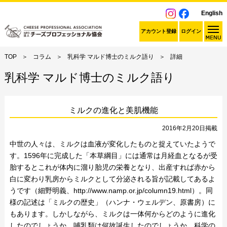
English
アカウント登録
ログイン
TOP
コラム
乳科学 マルド博士のミルク語り
詳細
乳科学 マルド博士のミルク語り
ミルクの進化と美肌機能
2016年2月20日掲載
中世の人々は、ミルクは血液が変化したものと捉えていたようで
す。1596年に完成した「本草綱目」には通常は月経血となるが受
胎するとこれが体内に溜り胎児の栄養となり、出産すれば赤から
白に変わり乳房からミルクとして分泌される旨が記載してあるよ
うです（細野明義、http://www.namp.or.jp/column19.html）。同
様の記述は「ミルクの歴史」（ハンナ・ウェルデン、原書房）に
もあります。しかしながら、ミルクは一体何からどのように進化
したのでしょうか。哺乳類は何故誕生したのでしょうか。科学の