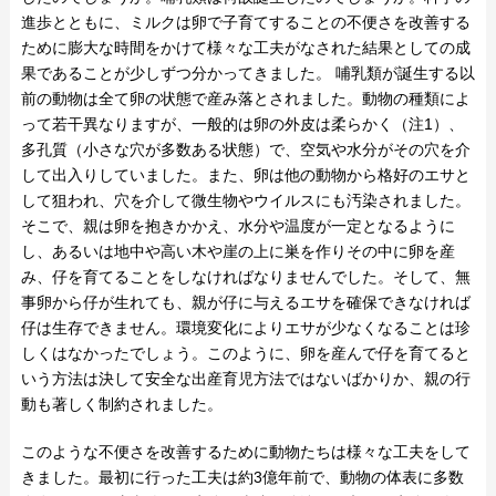
進歩とともに、ミルクは卵で子育てすることの不便さを改善する
ために膨大な時間をかけて様々な工夫がなされた結果としての成
果であることが少しずつ分かってきました。 哺乳類が誕生する以
前の動物は全て卵の状態で産み落とされました。動物の種類によ
って若干異なりますが、一般的は卵の外皮は柔らかく（注1）、
多孔質（小さな穴が多数ある状態）で、空気や水分がその穴を介
して出入りしていました。また、卵は他の動物から格好のエサと
して狙われ、穴を介して微生物やウイルスにも汚染されました。
そこで、親は卵を抱きかかえ、水分や温度が一定となるように
し、あるいは地中や高い木や崖の上に巣を作りその中に卵を産
み、仔を育てることをしなければなりませんでした。そして、無
事卵から仔が生れても、親が仔に与えるエサを確保できなければ
仔は生存できません。環境変化によりエサが少なくなることは珍
しくはなかったでしょう。このように、卵を産んで仔を育てると
いう方法は決して安全な出産育児方法ではないばかりか、親の行
動も著しく制約されました。
このような不便さを改善するために動物たちは様々な工夫をして
きました。最初に行った工夫は約3億年前で、動物の体表に多数