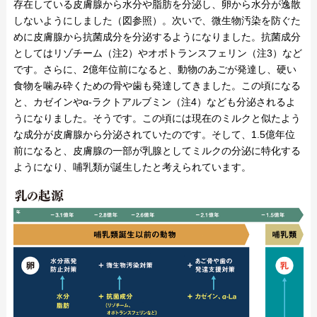
存在している皮膚腺から水分や脂肪を分泌し、卵から水分が逸散
しないようにしました（図参照）。次いで、微生物汚染を防ぐた
めに皮膚腺から抗菌成分を分泌するようになりました。抗菌成分
としてはリゾチーム（注2）やオボトランスフェリン（注3）など
です。さらに、2億年位前になると、動物のあごが発達し、硬い
食物を噛み砕くための骨や歯も発達してきました。この頃になる
と、カゼインやα-ラクトアルブミン（注4）なども分泌されるよ
うになりました。そうです。この頃には現在のミルクと似たよう
な成分が皮膚腺から分泌されていたのです。そして、1.5億年位
前になると、皮膚腺の一部が乳腺としてミルクの分泌に特化する
ようになり、哺乳類が誕生したと考えられています。