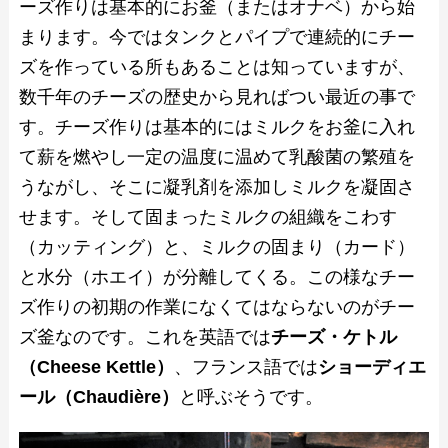
ーズ作りは基本的にお釜（またはオナベ）から始
まります。今ではタンクとパイプで連続的にチー
ズを作っている所もあることは知っていますが、
数千年のチーズの歴史から見ればつい最近の事で
す。チーズ作りは基本的にはミルクをお釜に入れ
て薪を燃やし一定の温度に温めて乳酸菌の繁殖を
うながし、そこに凝乳剤を添加しミルクを凝固さ
せます。そして固まったミルクの組織をこわす
（カッティング）と、ミルクの固まり（カード）
と水分（ホエイ）が分離してくる。この様なチー
ズ作りの初期の作業になくてはならないのがチー
ズ釜なのです。これを英語では
チーズ・ケトル
（Cheese Kettle）
、フランス語では
ショーディエ
ール（Chaudière）
と呼ぶそうです。