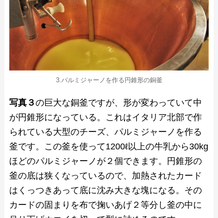
3.パルミジャーノを作る円錐形の銅釜
写真３
の巨大な銅釜ですが、形が変わっていて中
が円錐形になっている。これはイタリア北部で作
られている大型のチーズ、パルミジャーノを作る
釜です。この釜を使って1200ℓ以上の牛乳から30kg
ほどのパルミジャーノが２個できます。円錐形の
釜の底は狭くなっているので、加熱されたカード
はくっつきあって底に沈み大きな塊になる。その
カードの固まりを布で掬いあげ２等分し釜の中に