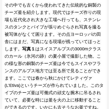
その中でも古くから使われてきた伝統的な銅製の
チーズ釜を紹介します。現代ではチーズ作りの現
場も近代化され大きな工場へ行っても、ステンレ
スのタンクとパイプが張りめぐらされ写真を撮る
被写体がなくて困ります。その点ヨーロッパの田
舎にはまだ、写真になる現場が残っていてほっと
します。
写真１
はスイスアルプスの3000mクラス
のカール（氷河の跡）の夏小屋で撮影した物。こ
の様な形の銅製のチーズ釜は今でもスイスやフラ
ンスのアルプス地方では至る所で見ることができ
ます。ここでは春から秋にかけてレティヴァ
(L’Etiva)というチーズが作られていました。このタ
イプのチーズ釜は可働式の頑丈な腕木に吊るされ
ていて、必要な時には釜を火の上に移動すること
ができるのです。いかにも古そうなお釜ですね。