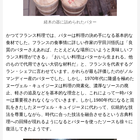
経木の器に詰められたバター
かつてフランス料理では、バターは料理の決め手になる基本的な
食材でした。フランスの食事情に詳しい作家の宇田川悟氏は「良
質のバターさえあれば、たとえどんな場所にいようと美味しいフ
ランス料理ができる」「おいしい料理はバターから生まれる。他
のもので代用できない大切な材料だ」と、フランスを代表するグ
ラン・シェフに言わせています。かれらが最も評価したのがノル
マンディー産のバターでした。しかし、1970年代に隆盛を極めた
ヌーヴェル・キュイジーヌは料理の簡素化、濃厚なソースの廃
止、軽さの追及などを基本的な理念とし、これによって一時バタ
ーは重要視されなくなっていきます。しかし1980年代になると混
乱をきたしたヌーヴェル・キュイジーヌに代わって、伝統的な技
法を尊重しながら、時代に合った技法を融合させるという古典料
理への回帰が現れるようになるとバターを使ったソースも徐々に
復活してきたようです。