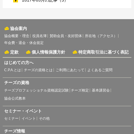
2017年05月の記事（3）
協会案内
協会概要・理念
役員名簿
賛助会員・友好団体
所在地（アクセス）
年会費・退会・休会規定
定款
個人情報保護方針
特定商取引法に基づく表記
はじめての方へ
C.P.A.とは
チーズの資格とは
ご利用にあたって
よくあるご質問
チーズの資格
チーズプロフェッショナル資格認定試験
チーズ検定
基本講習会
協会公式教本
セミナー・イベント
セミナー
イベント
その他
チーズ情報