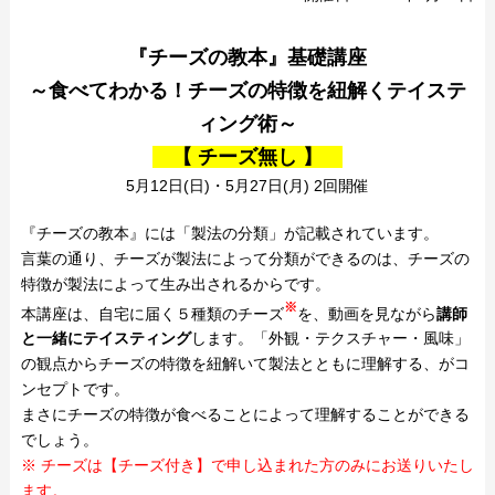
『チーズの教本』基礎講座
～食べてわかる！チーズの特徴を紐解くテイステ
ィング術～
【
チーズ無し 】
5月12日(日)・5月27日(月) 2回開催
『チーズの教本』には「製法の分類」が記載されています。
言葉の通り、チーズが製法によって分類ができるのは、チーズの
特徴が製法によって生み出されるからです。
※
本講座は、自宅に届く５種類のチーズ
を、動画を見ながら
講師
と一緒にテイスティング
します。「外観・テクスチャー・風味」
の観点からチーズの特徴を紐解いて製法とともに理解する、がコ
ンセプトです。
まさにチーズの特徴が食べることによって理解することができる
でしょう。
※ チーズは【チーズ付き】で申し込まれた方のみにお送りいたし
ます。