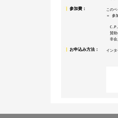
参加費：
このペ
＝ 参
C.P
賛助会
非会
お申込み方法：
インタ