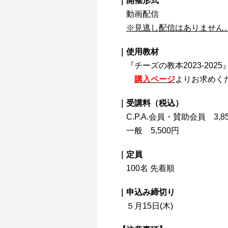
｜開催形式
動画配信
※見逃し配信はありません
｜使用教材
『チーズの教本2023-2025
購入ページ
よりお求めく
｜受講料（税込
）
C.P.A.会員・賛助会員 3,8
一般 5,500円
｜定員
100名 先着順
｜申込み締切り
５月15日(木)