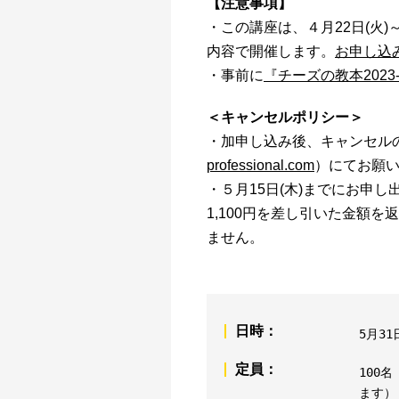
【注意事項】
・この講座は、４月22日(火)～2
内容で開催します。
お申し込
・事前に
『チーズの教本2023-
＜キャンセルポリシー＞
・加申し込み後、キャンセル
professional.com
）にてお願
・５月15日(木)までにお申
1,100円を差し引いた金額を
ません。
日時：
5月3
定員：
100
ます）