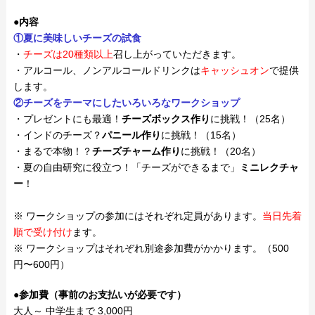
●内容
①夏に美味しいチーズの試食
・
チーズは20種類以上
召し上がっていただきます。
・アルコール、ノンアルコールドリンクは
キャッシュオン
で提供
します。
②チーズをテーマにしたいろいろなワークショップ
・プレゼントにも最適！
チーズボックス作り
に挑戦！（25名）
・インドのチーズ？
パニール作り
に挑戦！（15名）
・まるで本物！？
チーズチャーム作り
に挑戦！（20名）
・夏の自由研究に役立つ！「チーズができるまで」
ミニレクチャ
ー
！
※ ワークショップの参加にはそれぞれ定員があります。
当日先着
順で受け付け
ます。
※ ワークショップはそれぞれ別途参加費がかかります。（500
円〜600円）
●参加費
（事前のお支払いが必要です）
大人～ 中学生まで 3,000円