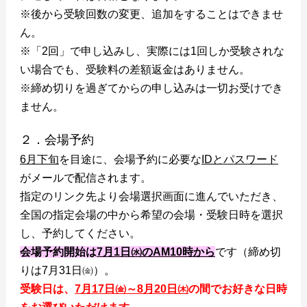
※後から受験回数の変更、追加をすることはできませ
ん。
※「2回」で申し込みし、実際には1回しか受験されな
い場合でも、受験料の差額返金はありません。
※締め切りを過ぎてからの申し込みは一切お受けでき
ません。
２．会場予約
6月下旬
を目途に、会場予約に必要な
IDとパスワード
がメールで配信されます。
指定のリンク先より会場選択画面に進んでいただき、
全国の指定会場の中から希望の会場・受験日時を選択
し、予約してください。
会場予約開始は
7月1日㈬のAM10時から
です（締め切
りは7月31日㈮）。
受験日は、
7月17日㈮～8月20日㈭
の間でお好きな日時