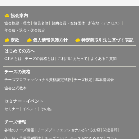
協会案内
協会概要・理念
役員名簿
賛助会員・友好団体
所在地（アクセス）
年会費・退会・休会規定
定款
個人情報保護方針
特定商取引法に基づく表記
はじめての方へ
C.P.A.とは
チーズの資格とは
ご利用にあたって
よくあるご質問
チーズの資格
チーズプロフェッショナル資格認定試験
チーズ検定
基本講習会
協会公式教本
セミナー・イベント
セミナー
イベント
その他
チーズ情報
各地のチーズ情報
チーズプロフェッショナルがいるお店
関連書籍
仏・伊・英用語対照表
チーズことば
チーズができるまで
コラム