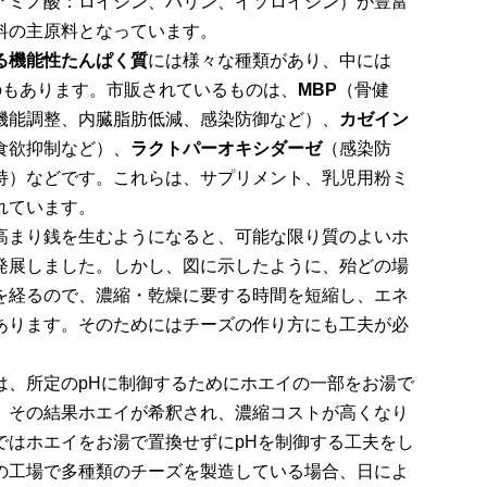
アミノ酸：ロイシン、バリン、イソロイシン）が豊富
料の主原料となっています。
る機能性たんぱく質
には様々な種類があり、中には
のもあります。市販されているものは、
MBP
（骨健
機能調整、内臓脂肪低減、感染防御など）、
カゼイン
食欲抑制など）、
ラクトパーオキシダーゼ
（感染防
持）などです。これらは、サプリメント、乳児用粉ミ
れています。
高まり銭を生むようになると、可能な限り質のよいホ
発展しました。しかし、図に示したように、殆どの場
を経るので、濃縮・乾燥に要する時間を短縮し、エネ
あります。そのためにはチーズの作り方にも工夫が必
は、所定のpHに制御するためにホエイの一部をお湯で
、その結果ホエイが希釈され、濃縮コストが高くなり
ではホエイをお湯で置換せずにpHを制御する工夫をし
の工場で多種類のチーズを製造している場合、日によ