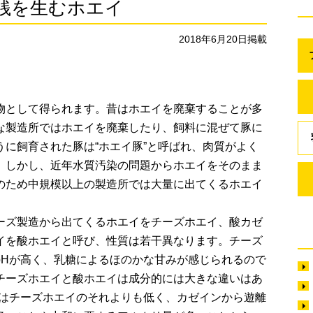
銭を生むホエイ
2018年6月20日掲載
物として得られます。昔はホエイを廃棄することが多
な製造所ではホエイを廃棄したり、飼料に混ぜて豚に
に飼育された豚は“ホエイ豚”と呼ばれ、肉質がよく
。しかし、近年水質汚染の問題からホエイをそのまま
のため中規模以上の製造所では大量に出てくるホエイ
。
ーズ製造から出てくるホエイをチーズホエイ、酸カゼ
イを酸ホエイと呼び、性質は若干異なります。チーズ
pHが高く、乳糖によるほのかな甘みが感じられるので
チーズホエイと酸ホエイは成分的には大きな違いはあ
Hはチーズホエイのそれよりも低く、カゼインから遊離