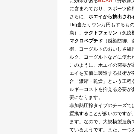
に効果がある
BCAA
（分岐鎖
に含まれており、スポーツ飲
さらに、
ホエイから抽出され
1kg当たりウン万円もするも
康）、
ラクトフェリン
（免疫
マクロペプチド
（感染防御、
御、ヨーグルトのおいしさ維
ルク、ヨーグルトなどに使わ
このように、ホエイの需要が
エイを安価に製造する技術が
合「濃縮・乾燥」という工程
ルギーコストを抑える必要が
要になります。
非加熱圧搾タイプのチーズで
置換することが多いのですが
ます。なので、大規模製造所
ているようです。また、一つ