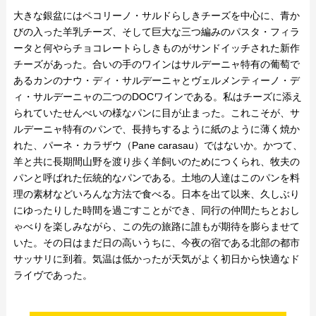
大きな銀盆にはペコリーノ・サルドらしきチーズを中心に、青か
びの入った羊乳チーズ、そして巨大な三つ編みのパスタ・フィラ
ータと何やらチョコレートらしきものがサンドイッチされた新作
チーズがあった。合いの手のワインはサルデーニャ特有の葡萄で
あるカンのナウ・ディ・サルデーニャとヴェルメンティーノ・デ
ィ・サルデーニャの二つのDOCワインである。私はチーズに添え
られていたせんべいの様なパンに目が止まった。これこそが、サ
ルデーニャ特有のパンで、長持ちするように紙のように薄く焼か
れた、パーネ・カラザウ（Pane carasau）ではないか。かつて、
羊と共に長期間山野を渡り歩く羊飼いのためにつくられ、牧夫の
パンと呼ばれた伝統的なパンである。土地の人達はこのパンを料
理の素材などいろんな方法で食べる。日本を出て以来、久しぶり
にゆったりした時間を過ごすことができ、同行の仲間たちとおし
ゃべりを楽しみながら、この先の旅路に誰もが期待を膨らませて
いた。その日はまだ日の高いうちに、今夜の宿である北部の都市
サッサリに到着。気温は低かったが天気がよく初日から快適なド
ライヴであった。