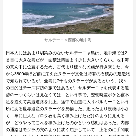
サルデーニャ西部の地中海
日本人にはあまり馴染みのないサルデーニャ島は、地中海では2
番目に大きな島だが、面積は四国より少し大きいくらい。地中海
の真ん中に位置するため、古代より様々な民族が行き来した。今
から3800年ほど前に栄えたヌラーゲ文化は特有の石積みの建造物
で知られているが、全島に7千ものヌラーゲがあるという。我々
の目的はチーズ探訪の旅ではあるが、サルデーニャを代表する遺
跡の一つくらいは見なくては、という事で、翌朝時差ボケと寝不
足を抱えて高速道路を北上。途中で山道に入りバルミーニという
所にある世界遺産のヌラーゲを見物した。思ったより規模は小さ
く、単に巨大なゴロタ石を高く積み上げただけのように見える
が、どうやってこれを積み上げたのかという感動はあった。内部
の通路はモグラの穴のように狭く屈折していて、上るのに手間取