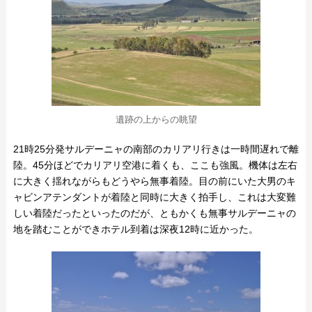
遺跡の上からの眺望
21時25分発サルデーニャの南部のカリアリ行きは一時間遅れで離
陸。45分ほどでカリアリ空港に着くも、ここも強風。機体は左右
に大きく揺れながらもどうやら無事着陸。目の前にいた大男のキ
ャビンアテンダントが着陸と同時に大きく拍手し、これは大変難
しい着陸だったといったのだが、ともかくも無事サルデーニャの
地を踏むことができホテル到着は深夜12時に近かった。