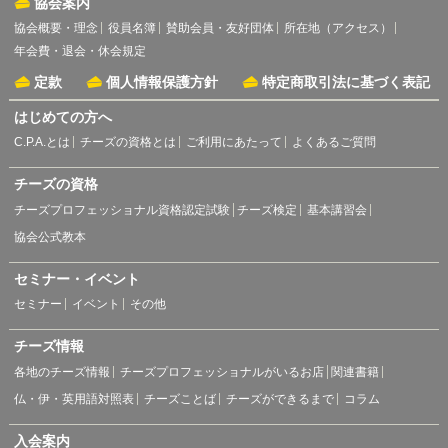
協会案内
協会概要・理念
役員名簿
賛助会員・友好団体
所在地（アクセス）
年会費・退会・休会規定
定款
個人情報保護方針
特定商取引法に基づく表記
はじめての方へ
C.P.A.とは
チーズの資格とは
ご利用にあたって
よくあるご質問
チーズの資格
チーズプロフェッショナル資格認定試験
チーズ検定
基本講習会
協会公式教本
セミナー・イベント
セミナー
イベント
その他
チーズ情報
各地のチーズ情報
チーズプロフェッショナルがいるお店
関連書籍
仏・伊・英用語対照表
チーズことば
チーズができるまで
コラム
入会案内