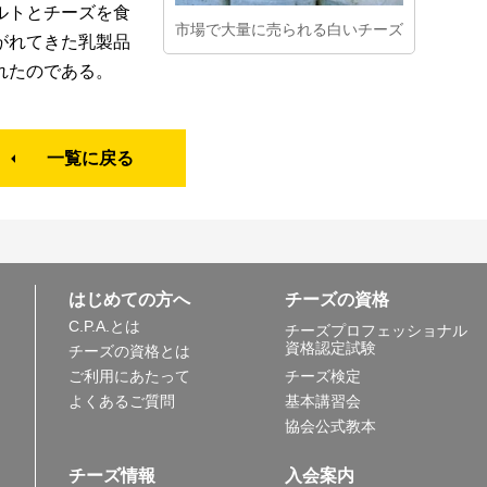
ルトとチーズを食
市場で大量に売られる白いチーズ
がれてきた乳製品
れたのである。
一覧に戻る
はじめての方へ
チーズの資格
C.P.A.とは
チーズプロフェッショナル
資格認定試験
チーズの資格とは
ご利用にあたって
チーズ検定
よくあるご質問
基本講習会
協会公式教本
チーズ情報
入会案内