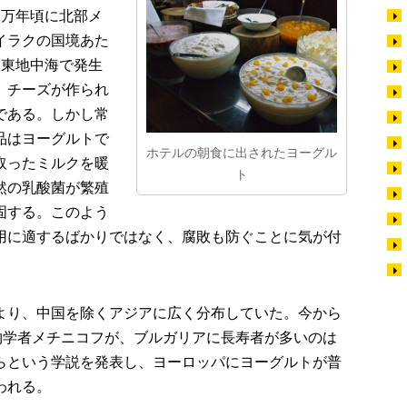
1万年頃に北部メ
イラクの国境あた
、東地中海で発生
、チーズが作られ
である。しかし常
品はヨーグルトで
ホテルの朝食に出されたヨーグル
取ったミルクを暖
ト
然の乳酸菌が繁殖
固する。このよう
用に適するばかりではなく、腐敗も防ぐことに気が付
より、中国を除くアジアに広く分布していた。今から
生物学者メチニコフが、ブルガリアに長寿者が多いのは
らという学説を発表し、ヨーロッパにヨーグルトが普
われる。