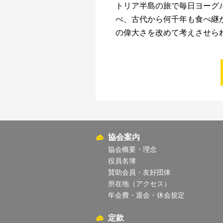
トリア半島の旅で毎日ヨーグ
べ、古代から何千年も食べ継
の偉大さを改めて考えさせら
協会案内
協会概要・理念
役員名簿
賛助会員・友好団体
所在地（アクセス）
年会費・退会・休会規定
定款