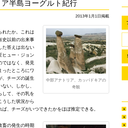
リア半島ヨーグルト紀行
2013年1月1日掲載
られたか。これは
有史以前の出来事
した答えは出ない
匠ヒュー・ジョン
のではなく、発見
まったところにワ
が、チーズの誕生
中部アナトリア、カッパドキアの
いない。しかし、
奇観
らして、その乳を
こうした状況から
れば、チーズがいつできたかをほぼ推定できる。
牧畜の発生の時期