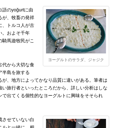
のyoğurtに由
るが、牧畜の発祥
に、トルコ人が古
い。およそ千年
の騎馬遊牧民がこ
。
ヨーグルトのサラダ、ジャジク
古代から大切な食
ア半島を旅する
るが、地方によってかなり品質に違いがある。筆者は
強い旅行者といったところだから、詳しい分析はしな
ンで出てくる個性的なヨーグルトに興味をそそられ
成させていない白
ニルと一緒に、相