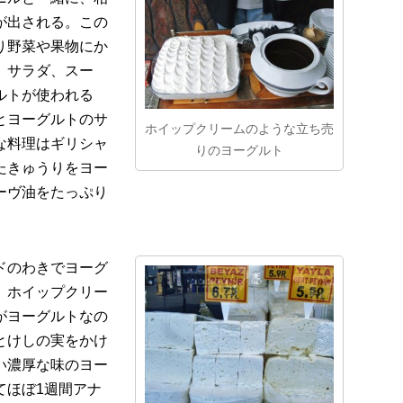
が出される。この
り野菜や果物にか
、サラダ、スー
ルトが使われる
とヨーグルトのサ
ホイップクリームのような立ち売
な料理はギリシャ
りのヨーグルト
たきゅうりをヨー
ーヴ油をたっぷり
ドのわきでヨーグ
。ホイップクリー
がヨーグルトなの
とけしの実をかけ
い濃厚な味のヨー
てほぼ1週間アナ