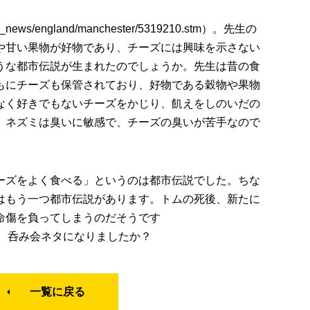
i/uk_news/england/manchester/5319210.stm）。先生の
や甘い果物が好物であり、チーズには興味を示さない
うな都市伝説が生まれたのでしょうか。先生は昔の食
もにチーズも保管されており、好物である穀物や果物
なく好きでもないチーズをかじり、飢えをしのいだの
。ネズミは臭いに敏感で、チーズの臭いが苦手なので
ーズをよく食べる」というのは都市伝説でした。ちな
はもう一つ都市伝説があります。トムの死後、新たに
命傷を負ってしまうのだそうです
cs/33772）。呑み会ネタになりましたか？
一覧に戻る