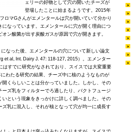
ェリーの好物として穴の開いたチーズが
登場したことに始まるようです。2015年
にて、フロマGさんがエメンタールは穴が開いていて分かり
きになっています。エメンタールに穴が開く理由につ
ピオン酸菌が出す炭酸ガスが原因で穴が開きます。
きになった後、エメンタールの穴について新しい論文
al, Int. Dairy J. 47: 118-127, 2015）。エメンター
頭にはすでに研究がなされており、スイスでは大変重要
0年にわたる研究の結果、チーズ中に核のようなものが
が開くらしいことは分かっていました。しかし、その
チーズ乳をフィルターでろ過したり、バクトフュージ
くいという現象をきっかけに詳しく調べました。その
ーズ乳に混入し、それが核となって穴が均一に成長す
ツ！」と日本人は突っ込みたくなりますが、スイスで