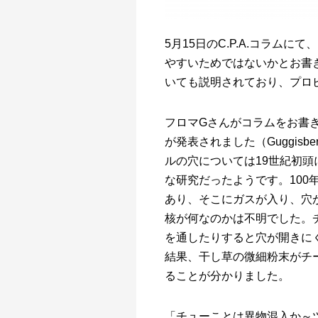
5月15日のC.P.A.コラム
やすいためではないかとお書
いても説明されており、プロ
フロマGさんがコラムをお書
が発表されました（Guggisberg et 
ルの穴については19世紀初
な研究だったようです。10
あり、そこにガスが入り、穴
核が何なのかは不明でした。
を通したりすると穴が開きに
結果、干し草の微細粉末がチ
ることが分かりました。
「チューことは異物混入か～