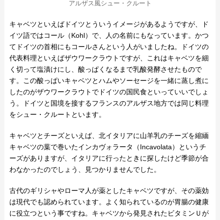
アルザス風シュー・クルート
キャベツといえばドイツとういうイメージがあるようですが、ド
イツ語ではコール（Kohl）で、人の名前にもなっています。かつ
てドイツの首相にもコールさんという人がいましたね。ドイツの
代表料理といえばザウワークラウトですが、これはキャベツを細
く切って塩漬けにし、酸っぱくなるまで乳酸発酵させたもので
す。この酸っぱいキャベツとハムやソーセージを一緒に蒸し煮に
したのがザウワークラウトでドイツの国民食といっていいでしょ
う。ドイツと国境を接するフランスのアルザス地方では同じ料理
をシュー・クルートといます。
キャベツとチーズといえば、北イタリアに山羊乳のチーズを縮緬
キャベツの葉で巻いたインカヴォラータ（Incavolata）というチ
ーズがありますが、イタリアに行ったときに探したけど季節が合
わなかったのでしょう、見つかりませんでした。
古代のギリシャやローマ人が薬としたキャベツですが、その薬効
は現代でも認められています。よく知られているのが胃腸の健康
に役立つという事ですね。キャベツから発見されたビタミンＵが