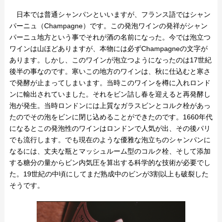
日本では普通シャンパンといいますが、フランス語ではシャン
パーニュ（Champagne）です。この発泡ワインの発祥がシャン
パーニュ地方という事でそれが酒の名前になった。今では泡立つ
ワインは山ほどありますが、本物には必ずChampagneの文字が
あります。しかし、このワインが泡立つようになったのは17世紀
後半の事なのです。寒いこの地方のワインは、秋に仕込むと寒さ
で発酵が止まってしまいます。当時このワインを樽に入れロンド
ンに輸出されていました。それをビン詰し春を迎えると再発酵し
泡が発生。当時ロンドンには上質なガラスビンとコルク栓があっ
たのでその泡をビンに閉じ込めることができたのです。1660年代
になるとこの発泡性のワインはロンドンで人気が出、その後パリ
でも流行します。でも現在のような優雅な泡立ちのシャンパンに
なるには、丈夫な瓶とマッシュルーム型のコルク栓、そして添加
する糖分の量からビン内気圧を算出する科学的な技術が必要でし
た。19世紀の中頃にしてまだ熟成中のビンが3割以上も破裂した
そうです。