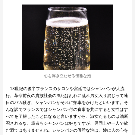
心を浮き立たせる優雅な泡
18世紀の後半フランスのサロンや宮廷ではシャンパンが大流
行。革命前夜の貴族社会の風紀は乱れに乱れ男女入り混じって連
日のバカ騒ぎ。シャンパンがそれに拍車をかけたといいます。そ
んな訳でフランスではシャンパン付の食事を共にすると女性はす
べてを了解したことになると言いますから、淑女たるものは油断
召されるな。筆者もシャンパンは好きですが、男同士や一人で飲
む酒ではありませんね。シャンパンの優雅な泡は、妙に人の心を