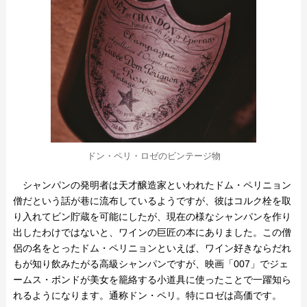
ドン・ペリ・ロゼのビンテージ物
シャンパンの発明者は天才醸造家といわれたドム・ペリニョン
僧だという話が巷に流布しているようですが、彼はコルク栓を取
り入れてビン貯蔵を可能にしたが、現在の様なシャンパンを作り
出したわけではないと、ワインの巨匠の本にありました。この僧
侶の名をとったドム・ペリニョンといえば、ワイン好きならだれ
もが知り飲みたがる高級シャンパンですが、映画「007」でジェ
ームス・ボンドが美女を籠絡する小道具に使ったことで一躍知ら
れるようになります。通称ドン・ペリ。特にロゼは高価です。