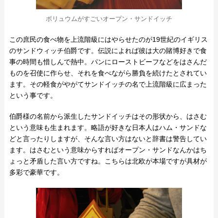
ボリュウムがすごいオープン・サンドイッチ
この庶民の食べ物を上流階級にはやらせたのが19世紀のイギリス
のサンドウィッチ伯爵です。伝説によれば彼は大の賭博好きで食
事の時間も惜しんで熱中。パンにローストビーフなどをはさんだ
ものを召使に作らせ、それを食べながら勝負を続けたとされてい
ます。その軽食がやがてサンドイッチの名で上流階級に広まった
という事です。
伯爵様の名前から派生したサンドイッチはその形状から、はさむ
という意味も生まれます。略語が好きな日本人はハム・サンドな
どと言ったりしますが、そんな言い方はないと辞書は警告してい
ます。はさむという意味からすればオープン・サンドなんかはち
ょっと矛盾した言い方ですね。こちらは北欧が本場ですが具材が
多彩で豪華です。