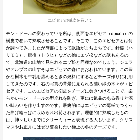
エピセアの樹皮を巻いて
モン・ドールの変わっている所は、側面をエピセア（épicéa）の
樹皮で巻いて熟成させることです。そこで、このエピセアとは何
か調べてみましたが辞書によって訳語がまちまちです。針樅（ハ
リモミ）、唐檜（トウヒ）などの他にエゾ松などの訳もあるの
で、北海道の山地で見られるエゾ松と同種なのでしょう。ジュラ
やアルプスの山すそはエピセアの森におおわれています。この豊
かな樹木を牛乳を温めるときの燃料にするなどチーズ作りに利用
してきたのです。右の写真の背景に見られる濃い緑の木々がエピ
セアです。このエピセアの樹皮をチーズに巻きつけることで、柔
らかいモン・ドールの型崩れを防ぎ、更には気品のある香りと深
い味わいを作り出すのです。最終的にはエピセアの薄板でつくっ
た曲げ輪っぱに収められ出荷されます。理想的に熟成したもの
は、神々しいまでにクリーミィーと表現する人もいます。クリス
マスやお正月にはぜひ奮発したい極上の冬のチーズです。