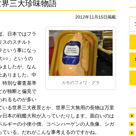
世界三大珍味物語
2012年11月15日掲載
ば、日本ではフラ
リスのスチルト
ラという事になっ
○○」というの
みましたが、なん
上ありました。中
カモのフォワ・グラ
、特別な審査基準
どが独断と偏見で
われるものが多い
ている世界三大夜景とか、世界三大無用の長物は万里
か日本の戦艦大和が入っていたりします。面白いのは
ベルギーの小便小僧、コペンハーゲンの人魚像、シガ
っている。だれがこんな事考えるのですかね。