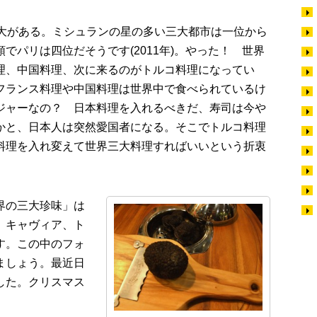
三大がある。ミシュランの星の多い三大都市は一位から
でパリは四位だそうです(2011年)。やった！ 世界
理、中国料理、次に来るのがトルコ料理になってい
フランス料理や中国料理は世界中で食べられているけ
ジャーなの？ 日本料理を入れるべきだ、寿司は今や
かと、日本人は突然愛国者になる。そこでトルコ料理
料理を入れ変えて世界三大料理すればいいという折衷
。
界の三大珍味」は
、キャヴィア、ト
す。この中のフォ
ましょう。最近日
した。クリスマス