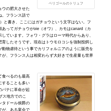
ペリゴールのトリュフ
ョウの肥大させた
ね。フランス語で
脂肪の多い）と書き、ここにはガチョウという文字はない。フ
ってガチョウがoie（オワ）、カモはcanard（カ
示しています。フォワ・グラはローマ時代からあり、
肥育したそうです。現在はトウモロコシを強制投餌し
が動物虐待という事でカリフォルニアのように販売を
すが、フランス人は相変わらず大好きで生産量も世界
て食べるのも最高
にすることも多い
のパテに革命が起
ザス地方でのこ
ンタドール侯爵の
フが、ある宴会で