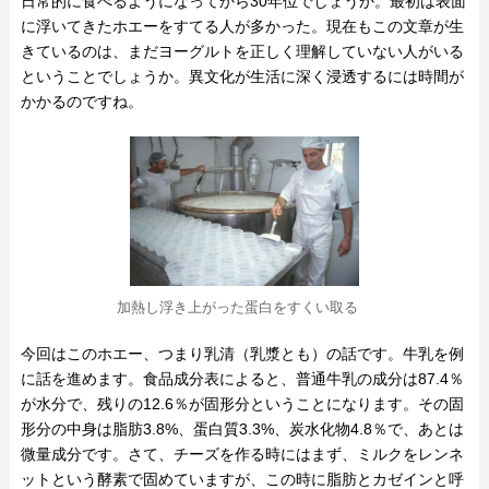
日常的に食べるようになってから30年位でしょうか。最初は表面
に浮いてきたホエーをすてる人が多かった。現在もこの文章が生
きているのは、まだヨーグルトを正しく理解していない人がいる
ということでしょうか。異文化が生活に深く浸透するには時間が
かかるのですね。
加熱し浮き上がった蛋白をすくい取る
今回はこのホエー、つまり乳清（乳漿とも）の話です。牛乳を例
に話を進めます。食品成分表によると、普通牛乳の成分は87.4％
が水分で、残りの12.6％が固形分ということになります。その固
形分の中身は脂肪3.8%、蛋白質3.3%、炭水化物4.8％で、あとは
微量成分です。さて、チーズを作る時にはまず、ミルクをレンネ
ットという酵素で固めていますが、この時に脂肪とカゼインと呼