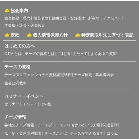
協会案内
協会概要・理念
役員名簿
賛助会員・友好団体
所在地（アクセス）
年会費・退会・休会規定
定款
個人情報保護方針
特定商取引法に基づく表記
はじめての方へ
C.P.A.とは
チーズの資格とは
ご利用にあたって
よくあるご質問
チーズの資格
チーズプロフェッショナル資格認定試験
チーズ検定
基本講習会
協会公式教本
セミナー・イベント
セミナー
イベント
その他
チーズ情報
各地のチーズ情報
チーズプロフェッショナルがいるお店
関連書籍
仏・伊・英用語対照表
チーズことば
チーズができるまで
コラム