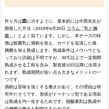
作り方は
図
に示すように、基本的には中西先生が
開発した方法（2019年6月20日
コラム「乳と麹
菌」
）とよく似ています。しかし、本チーズの特
徴は殺菌乳に酒粕を加え、カードを塩漬した後、
麹菌を加え熟成します。熟成条件はノウハウとな
っており詳細は不明ですが、30℃以上で一定期間
熟成させる工程を含み、製造後10日以降に出荷さ
れます。熟成期間が短い点も大きなメリットの一
つです。
酒粕は旨味を強くする働きがあり、その理由は研
究中だそうです。形状がドーナッツ型である理由
は熟成を均一化するためです。脱酸素剤は熟成中
の麹菌の働きを制御するためです。