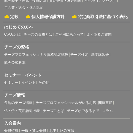
協会概要・理念
役員名簿
賛助会員・友好団体
所在地（アクセス）
年会費・退会・休会規定
定款
個人情報保護方針
特定商取引法に基づく表記
はじめての方へ
C.P.A.とは
チーズの資格とは
ご利用にあたって
よくあるご質問
チーズの資格
チーズプロフェッショナル資格認定試験
チーズ検定
基本講習会
協会公式教本
セミナー・イベント
セミナー
イベント
その他
チーズ情報
各地のチーズ情報
チーズプロフェッショナルがいるお店
関連書籍
仏・伊・英用語対照表
チーズことば
チーズができるまで
コラム
入会案内
会員特典
一般・賛助会員
お申し込み方法