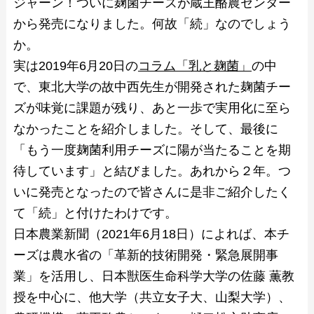
ジャーン！ついに麹菌チーズが蔵王酪農センター
から発売になりました。何故「続」なのでしょう
か。
実は2019年6月20日の
コラム「乳と麹菌」
の中
で、東北大学の故中西先生が開発された麹菌チー
ズが味覚に課題が残り、あと一歩で実用化に至ら
なかったことを紹介しました。そして、最後に
「もう一度麹菌利用チーズに陽が当たることを期
待しています」と結びました。あれから２年。つ
いに発売となったので皆さんに是非ご紹介したく
て「続」と付けたわけです。
日本農業新聞（2021年6月18日）によれば、本チ
ーズは農水省の「革新的技術開発・緊急展開事
業」を活用し、日本獣医生命科学大学の佐藤 薫教
授を中心に、他大学（共立女子大、山梨大学）、