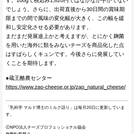
す。100gで税込み1,620円ではなかなか手がでない
でしょう。さらに、出荷直後から30日間の賞味期
限までの間で風味の変化幅が大きく、この幅を緩
和し安定化させる必要があります。
まだまだ発展途上かと考えますが、とにかく麹菌
を用いた海外に類をみないチーズを商品化した点
はすばらしくキュンです。今後さらに発展してい
くことを期待します。
●蔵王酪農センター
https://www.zao-cheese.or.jp/zao_natural_cheese/
「乳科学 マルド博士のミルク語り」は毎月20日に更新していま
す。
ⒸNPO法人チーズプロフェッショナル協会
無断転載禁止