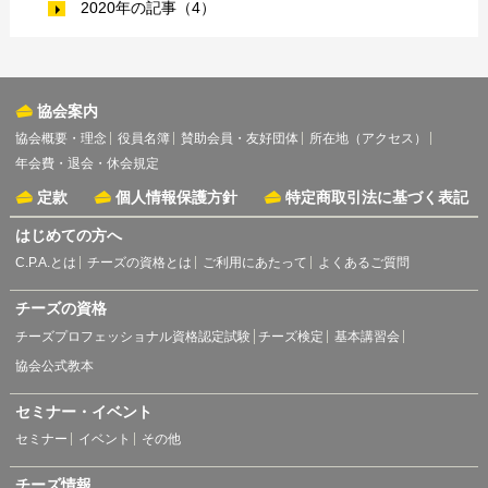
2020年の記事（4）
協会案内
協会概要・理念
役員名簿
賛助会員・友好団体
所在地（アクセス）
年会費・退会・休会規定
定款
個人情報保護方針
特定商取引法に基づく表記
はじめての方へ
C.P.A.とは
チーズの資格とは
ご利用にあたって
よくあるご質問
チーズの資格
チーズプロフェッショナル資格認定試験
チーズ検定
基本講習会
協会公式教本
セミナー・イベント
セミナー
イベント
その他
チーズ情報