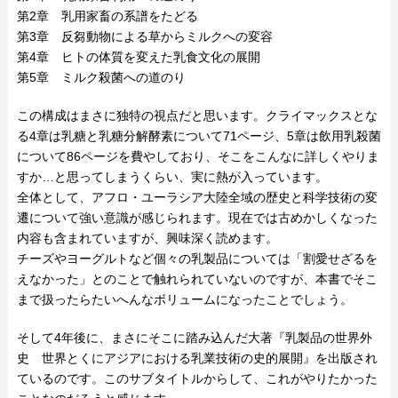
第2章 乳用家畜の系譜をたどる
第3章 反芻動物による草からミルクへの変容
第4章 ヒトの体質を変えた乳食文化の展開
第5章 ミルク殺菌への道のり
この構成はまさに独特の視点だと思います。クライマックスとな
る4章は乳糖と乳糖分解酵素について71ページ、5章は飲用乳殺菌
について86ページを費やしており、そこをこんなに詳しくやりま
すか…と思ってしまうくらい、実に熱が入っています。
全体として、アフロ・ユーラシア大陸全域の歴史と科学技術の変
遷について強い意識が感じられます。現在では古めかしくなった
内容も含まれていますが、興味深く読めます。
チーズやヨーグルトなど個々の乳製品については「割愛せざるを
えなかった」とのことで触れられていないのですが、本書でそこ
まで扱ったらたいへんなボリュームになったことでしょう。
そして4年後に、まさにそこに踏み込んだ大著『乳製品の世界外
史 世界とくにアジアにおける乳業技術の史的展開』を出版され
ているのです。このサブタイトルからして、これがやりたかった