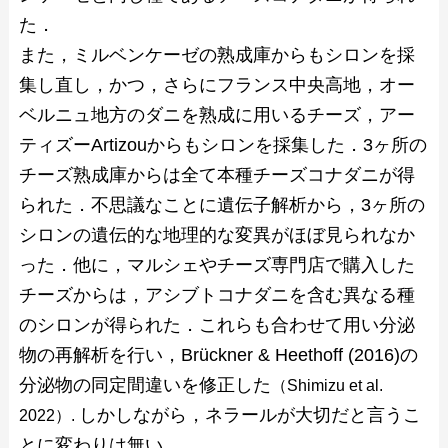
た．
また，ミルベンケーゼの熟成庫からもシロンを採
集し直し，かつ，さらにフランス中央高地，オー
ベルニュ地方のダニを熟成に用いるチーズ，アー
ティズーArtizouからもシロンを採集した．3ヶ所の
チーズ熟成庫からは全て本種チーズコナダニが得
られた．不思議なことに遺伝子解析から，3ヶ所の
シロンの遺伝的な地理的な変異がほぼ見られなか
った．他に，マルシェやチーズ専門店で購入した
チーズからは，アシブトコナダニを含む異なる種
のシロンが得られた．これらも合わせて用い分泌
物の再解析を行い，Brückner & Heethoff (2016)の
分泌物の同定間違いを修正した
（Shimizu et al.
しかしながら，ネラールが大切だと言うこ
2022）.
とに変わりは無い。