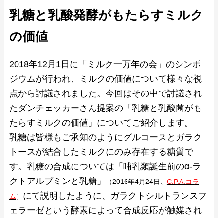
乳糖と乳酸発酵がもたらすミルク
の価値
2018年12月1日に「ミルク一万年の会」のシンポ
ジウムが行われ、ミルクの価値について様々な視
点から討議されました。今回はその中で討議され
たダンチェッカーさん提案の「乳糖と乳酸菌がも
たらすミルクの価値」についてご紹介します。
乳糖は皆様もご承知のようにグルコースとガラク
トースが結合したミルクにのみ存在する糖質で
す。乳糖の合成については「哺乳類誕生前のα-ラ
クトアルブミンと乳糖」
（2016年4月24日、
C.P.A.コラ
にて説明したように、ガラクトシルトランスフ
ム
）
ェラーゼという酵素によって合成反応が触媒され