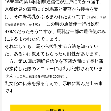
1655年の第14回朝鮮通信使が江戸に向かう途中、
京都伏見の豪商にて対馬藩と淀藩から接待を受
け、その際馬乳がふるまわれたようです
（京都市、京都
。この時の通信使一行は総勢
市歴史資料館作、ver1.01）
478名だったそうですが、馬乳は一部の通信使のみ
にふるまわれたのでしょう。
それにしても、馬から搾乳する方法を知ってい
た、あるいは教えてもらった可能性があります。
一方、第16回の朝鮮通信使を下関赤間にて長州藩
が接待した際のメニューには乳は記載されていま
せん
。
（山口県大看護栄養学部紀要 2008年）
乳文化の伝来を探るうえで、示唆に富んだ出来事
です。