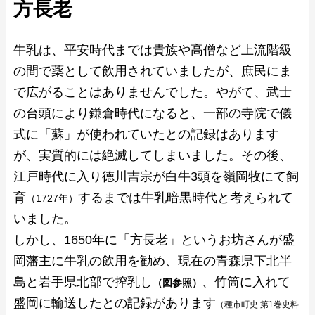
方長老
牛乳は、平安時代までは貴族や高僧など上流階級
の間で薬として飲用されていましたが、庶民にま
で広がることはありませんでした。やがて、武士
の台頭により鎌倉時代になると、一部の寺院で儀
式に「蘇」が使われていたとの記録はあります
が、実質的には絶滅してしまいました。その後、
江戸時代に入り徳川吉宗が白牛3頭を嶺岡牧にて飼
育
するまでは牛乳暗黒時代と考えられて
（1727年）
いました。
しかし、1650年に「方長老」というお坊さんが盛
岡藩主に牛乳の飲用を勧め、現在の青森県下北半
島と岩手県北部で搾乳し
、竹筒に入れて
（図参照）
盛岡に輸送したとの記録があります
（種市町史 第1巻史料